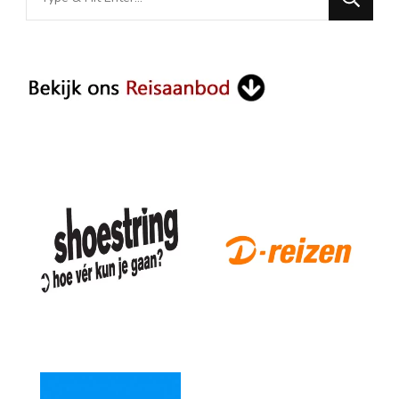
for
Something?