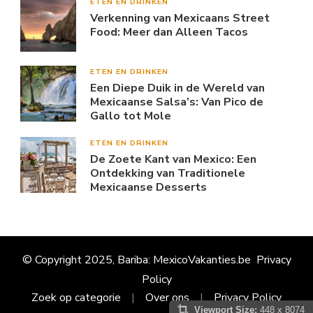
ETEN EN DRINKEN
Verkenning van Mexicaans Street
Food: Meer dan Alleen Tacos
ETEN EN DRINKEN
Een Diepe Duik in de Wereld van
Mexicaanse Salsa’s: Van Pico de
Gallo tot Mole
ETEN EN DRINKEN
De Zoete Kant van Mexico: Een
Ontdekking van Traditionele
Mexicaanse Desserts
© Copyright 2025, Bariba: MexicoVakanties.be
Privacy
Policy
Zoek op categorie
Over ons
Privacy Policy
Viewport Size:
448 x 8074