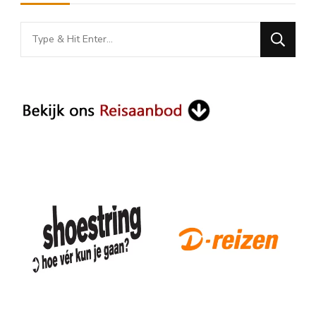
Looking
for
Something?