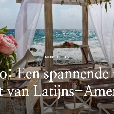
MEXICO BLOG
: Een spannende r
t van Latijns-Ame