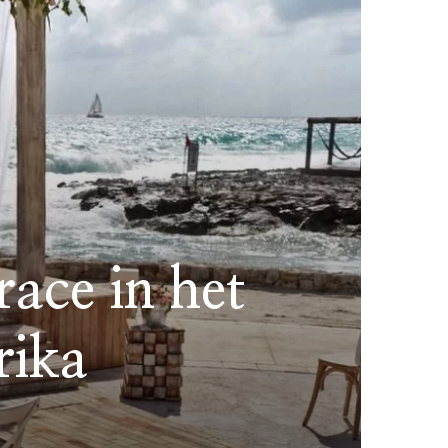
ace in het
rika