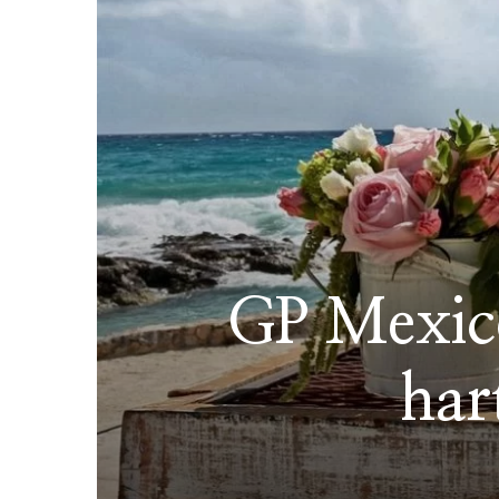
GP Mexico
har