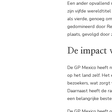
Een ander opvallend 
zijn vijfde wereldtite
als vierde, genoeg o
gedomineerd door Red
plaats, gevolgd door 
De impact 
De GP Mexico heeft n
op het land zelf. Het
bezoekers, wat zorgt 
Daarnaast heeft de r
een belangrijke best
De GP Mexico heeft o