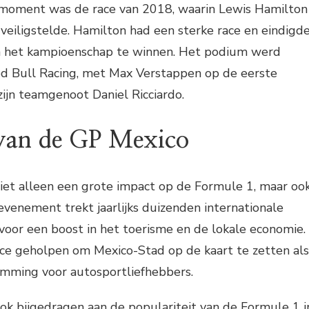
moment was de race van 2018, waarin Lewis Hamilton
l veiligstelde. Hamilton had een sterke race en eindigd
m het kampioenschap te winnen. Het podium werd
 Bull Racing, met Max Verstappen op de eerste
zijn teamgenoot Daniel Ricciardo.
van de GP Mexico
iet alleen een grote impact op de Formule 1, maar oo
 evenement trekt jaarlijks duizenden internationale
voor een boost in het toerisme en de lokale economie.
ace geholpen om Mexico-Stad op de kaart te zetten als
emming voor autosportliefhebbers.
ok bijgedragen aan de populariteit van de Formule 1 i