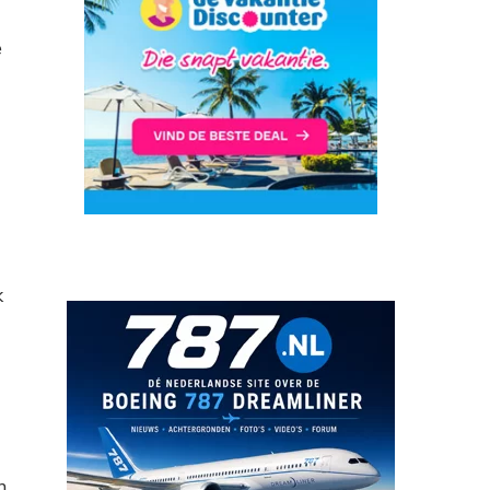
e
k
n