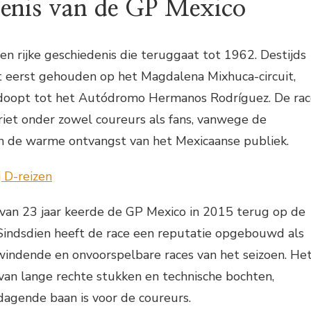
denis van de GP Mexico
n rijke geschiedenis die teruggaat tot 1962. Destijds
t eerst gehouden op het Magdalena Mixhuca-circuit,
doopt tot het Autódromo Hermanos Rodríguez. De rac
riet onder zowel coureurs als fans, vanwege de
n de warme ontvangst van het Mexicaanse publiek.
van 23 jaar keerde de GP Mexico in 2015 terug op de
Sindsdien heeft de race een reputatie opgebouwd als
indende en onvoorspelbare races van het seizoen. He
x van lange rechte stukken en technische bochten,
dagende baan is voor de coureurs.