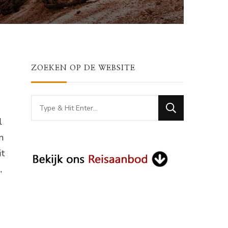
ZOEKEN OP DE WEBSITE
Looking
for
l
Something?
m
it
,