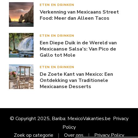
ETEN EN DRINKEN
Verkenning van Mexicaans Street
Food: Meer dan Alleen Tacos
ETEN EN DRINKEN
Een Diepe Duik in de Wereld van
Mexicaanse Salsa’s: Van Pico de
Gallo tot Mole
ETEN EN DRINKEN
De Zoete Kant van Mexico: Een
Ontdekking van Traditionele
Mexicaanse Desserts
© Copyright 2025, Bariba: MexicoVakanties.be
Privacy
Policy
Zoek op categorie
Over ons
Privacy Policy