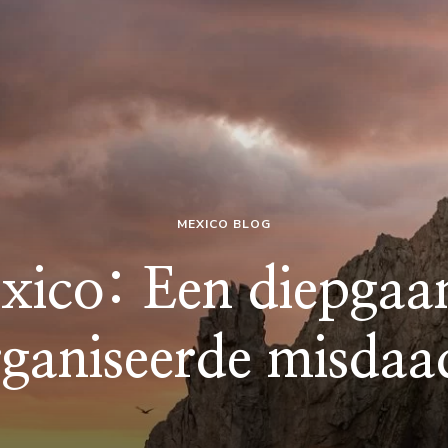
MEXICO BLOG
xico: Een diepgaa
rganiseerde misdaa