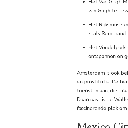
Het Van Gogh Mu
van Gogh te bew
Het Rijksmuseum
zoals Rembrandt
Het Vondelpark,
ontspannen en g
Amsterdam is ook bek
en prostitutie. De be
toeristen aan, die gr
Daarnaast is de Wall
fascinerende plek om
Mexico Cit