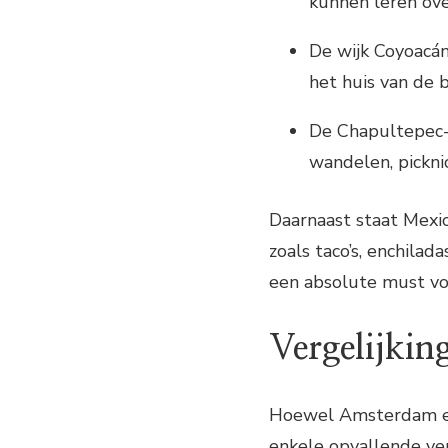
kunnen leren ove
De wijk Coyoacán
het huis van de 
De Chapultepec-
wandelen, pickni
Daarnaast staat Mexic
zoals taco’s, enchila
een absolute must vo
Vergelijkin
Hoewel Amsterdam en M
enkele opvallende ver