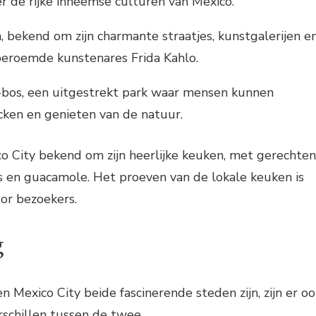
r de rijke inheemse culturen van Mexico.
, bekend om zijn charmante straatjes, kunstgalerijen e
beroemde kunstenares Frida Kahlo.
bos, een uitgestrekt park waar mensen kunnen
cken en genieten van de natuur.
o City bekend om zijn heerlijke keuken, met gerechten
das en guacamole. Het proeven van de lokale keuken is
or bezoekers.
g
exico City beide fascinerende steden zijn, zijn er oo
schillen tussen de twee.